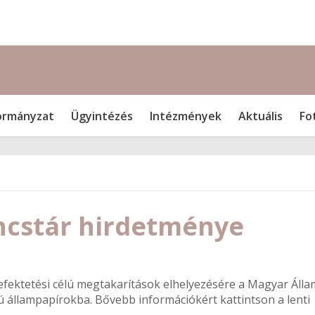
rmányzat
Ügyintézés
Intézmények
Aktuális
Fo
ncstár hirdetménye
efektetési célú megtakarítások elhelyezésére a Magyar Álla
vú állampapírokba. Bővebb információkért kattintson a lenti