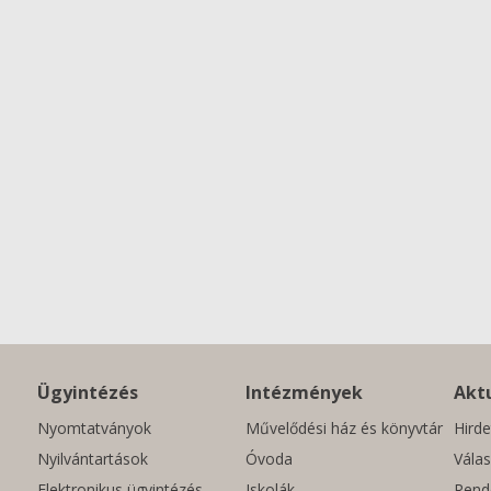
Ügyintézés
Intézmények
Aktu
Nyomtatványok
Művelődési ház és könyvtár
Hirde
Nyilvántartások
Óvoda
Válas
Elektronikus ügyintézés
Iskolák
Rend