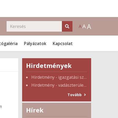
A
A
A
tógaléria
Pályázatok
Kapcsolat
Hirdetmények
Hirdetmény - igazgatási szünet
Hirdetmény - vadászterület tulajdonosi gyűlés
Tovább
m
Hírek