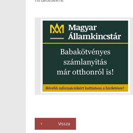
hirdetésekre.
Vissza