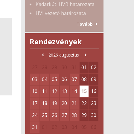
Kadarkúti HVB határozata
HVI vezető határozata
Tovább
Rendezvények
2026
augusztus
27
28
29
30
31
01
02
03
04
05
06
07
08
09
10
11
12
13
14
15
16
17
18
19
20
21
22
23
24
25
26
27
28
29
30
31
01
02
03
04
05
06