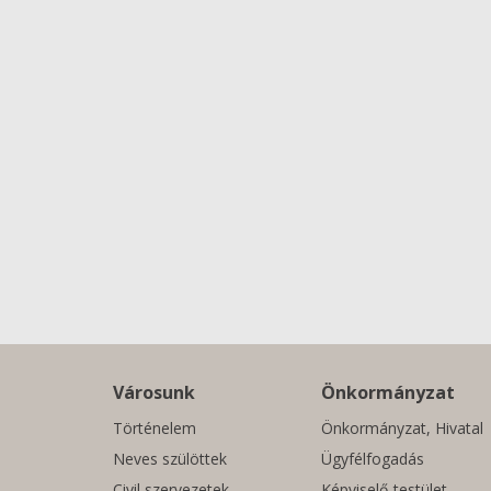
Városunk
Önkormányzat
Történelem
Önkormányzat, Hivatal
Neves szülöttek
Ügyfélfogadás
Civil szervezetek
Képviselő-testület