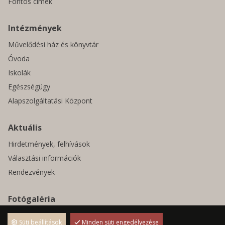
Fontos címek
Intézmények
Művelődési ház és könyvtár
Óvoda
Iskolák
Egészségügy
Alapszolgáltatási Központ
Aktuális
Hirdetmények, felhívások
Választási információk
Rendezvények
Fotógaléria
Pályázatok
Süti beállítások
Minden süti engedélyezése